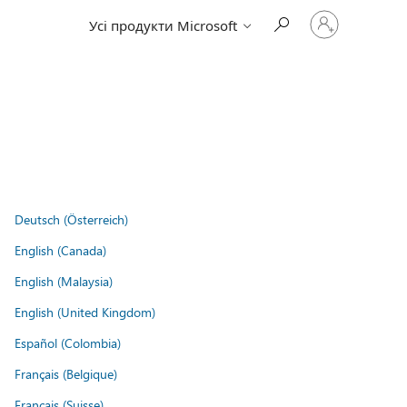
Увійдіть
Усі продукти Microsoft
у
свій
обліковий
запис
Deutsch (Österreich)
English (Canada)
English (Malaysia)
English (United Kingdom)
Español (Colombia)
Français (Belgique)
Français (Suisse)