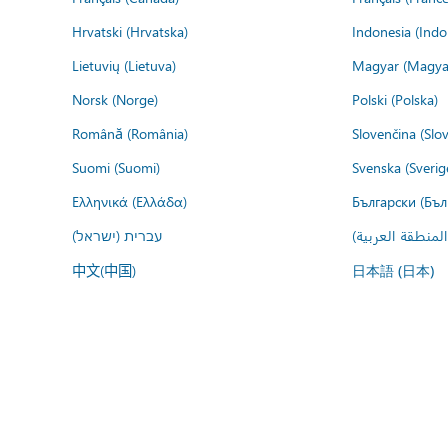
Hrvatski (Hrvatska)
Indonesia (Indo
Lietuvių (Lietuva)
Magyar (Magya
Norsk (Norge)
Polski (Polska)
Română (România)
Slovenčina (Slo
Suomi (Suomi)
Svenska (Sverig
Ελληνικά (Ελλάδα)
Български (Бъл
المنطقة العربية
עברית (ישראל)
中文(中国)
日本語 (日本)