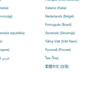
nesia)
Italiano (Italia)
rország)
Nederlands (België)
Português (Brasil)
venská republika)
Slovenski (Slovenija)
e)
Tiếng Việt (Việt Nam)
гария)
Русский (Россия)
عربي ()
ไทย (ไทย)
繁體中文 (台灣)