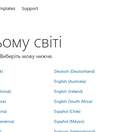
mplates
Support
ому світі
 Виберіть мову нижче.
k)
Deutsch (Deutschland)
English (Australia)
tional)
English (Ireland)
ore)
English (South Africa)
ina)
Español (Chile)
américa)
Español (México)
)
Français (International)