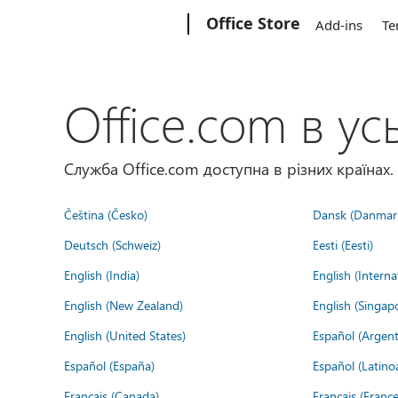
Microsoft
Office Store
Add-ins
Te
Office.com в усь
Служба Office.com доступна в різних країнах.
Čeština (Česko)
Dansk (Danmar
Deutsch (Schweiz)
Eesti (Eesti)
English (India)
English (Interna
English (New Zealand)
English (Singap
English (United States)
Español (Argent
Español (España)
Español (Latino
Français (Canada)
Français (France