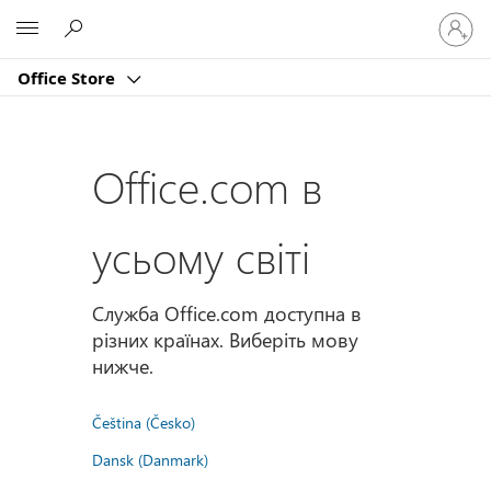
Увійдіт
Microsoft
у
свій
Office Store
обліко
запис
Office.com в
усьому світі
Служба Office.com доступна в
різних країнах. Виберіть мову
нижче.
Čeština (Česko)
Dansk (Danmark)