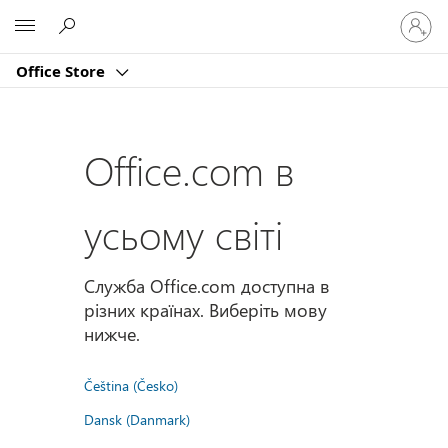
Увійдіт
Microsoft
у
свій
Office Store
обліко
запис
Office.com в
усьому світі
Служба Office.com доступна в
різних країнах. Виберіть мову
нижче.
Čeština (Česko)
Dansk (Danmark)