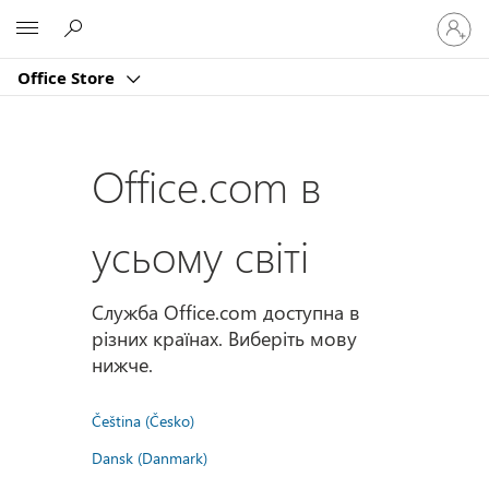
Увійдіт
Microsoft
у
свій
Office Store
обліко
запис
Office.com в
усьому світі
Служба Office.com доступна в
різних країнах. Виберіть мову
нижче.
Čeština (Česko)
Dansk (Danmark)