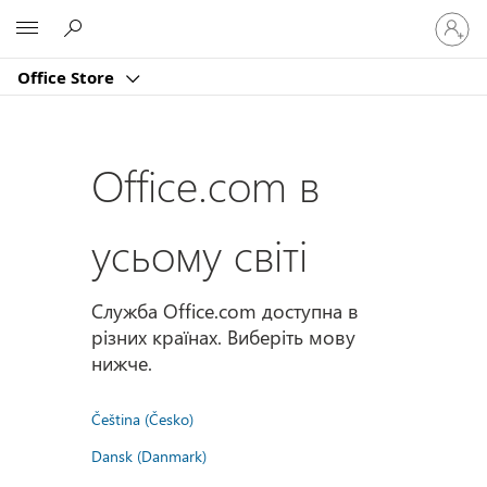
Увійдіт
Microsoft
у
свій
Office Store
обліко
запис
Office.com в
усьому світі
Служба Office.com доступна в
різних країнах. Виберіть мову
нижче.
Čeština (Česko)
Dansk (Danmark)