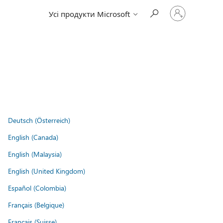
Увійдіть
Усі продукти Microsoft
у
свій
обліковий
запис
Deutsch (Österreich)
English (Canada)
English (Malaysia)
English (United Kingdom)
Español (Colombia)
Français (Belgique)
Français (Suisse)