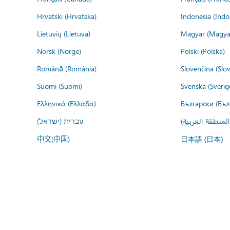
Hrvatski (Hrvatska)
Indonesia (Indo
Lietuvių (Lietuva)
Magyar (Magya
Norsk (Norge)
Polski (Polska)
Română (România)
Slovenčina (Slo
Suomi (Suomi)
Svenska (Sverig
Ελληνικά (Ελλάδα)
Български (Бъл
المنطقة العربية
עברית (ישראל)
中文(中国)
日本語 (日本)