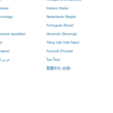
nesia)
Italiano (Italia)
rország)
Nederlands (België)
Português (Brasil)
venská republika)
Slovenski (Slovenija)
e)
Tiếng Việt (Việt Nam)
гария)
Русский (Россия)
عربي ()
ไทย (ไทย)
繁體中文 (台灣)