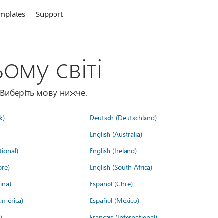
mplates
Support
ому світі
 Виберіть мову нижче.
k)
Deutsch (Deutschland)
English (Australia)
tional)
English (Ireland)
ore)
English (South Africa)
ina)
Español (Chile)
américa)
Español (México)
)
Français (International)