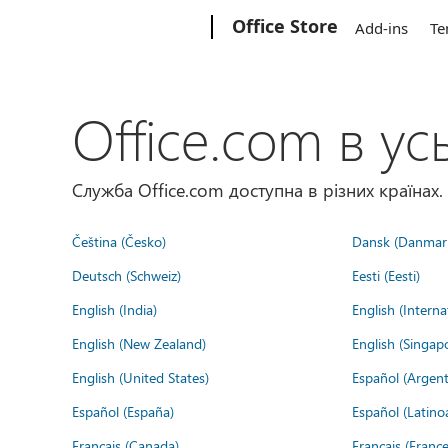
Microsoft
Office Store
Add-ins
Te
Office.com в усь
Служба Office.com доступна в різних країнах.
Čeština (Česko)
Dansk (Danmar
Deutsch (Schweiz)
Eesti (Eesti)
English (India)
English (Interna
English (New Zealand)
English (Singap
English (United States)
Español (Argent
Español (España)
Español (Latino
Français (Canada)
Français (France