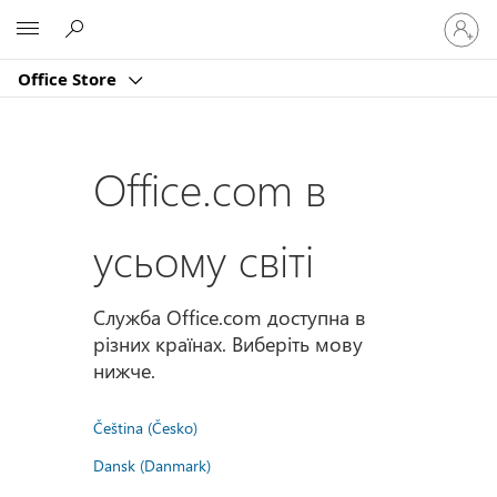
Увійдіт
Microsoft
у
свій
Office Store
обліко
запис
Office.com в
усьому світі
Служба Office.com доступна в
різних країнах. Виберіть мову
нижче.
Čeština (Česko)
Dansk (Danmark)