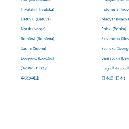
Hrvatski (Hrvatska)
Indonesia (Indo
Lietuvių (Lietuva)
Magyar (Magya
Norsk (Norge)
Polski (Polska)
Română (România)
Slovenčina (Slo
Suomi (Suomi)
Svenska (Sverig
Ελληνικά (Ελλάδα)
Български (Бъл
עברית (ישראל)
عربي (المنطقة ا
中文(中国)
日本語 (日本)