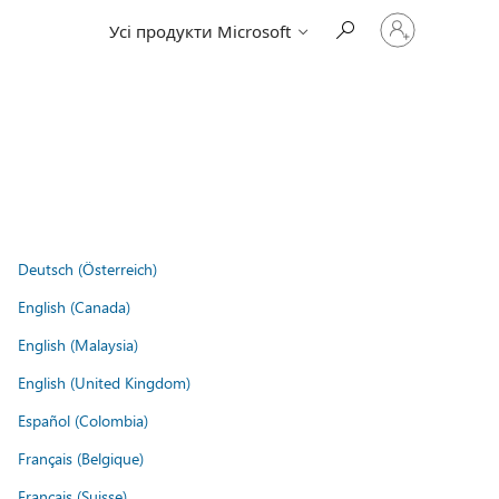
Увійдіть
Усі продукти Microsoft
у
свій
обліковий
запис
Deutsch (Österreich)
English (Canada)
English (Malaysia)
English (United Kingdom)
Español (Colombia)
Français (Belgique)
Français (Suisse)