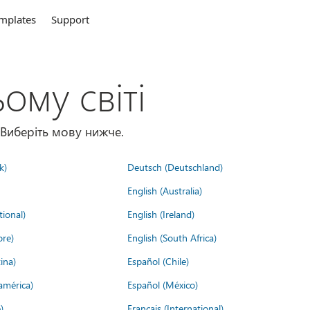
mplates
Support
ому світі
 Виберіть мову нижче.
k)
Deutsch (Deutschland)
English (Australia)
tional)
English (Ireland)
ore)
English (South Africa)
ina)
Español (Chile)
américa)
Español (México)
)
Français (International)