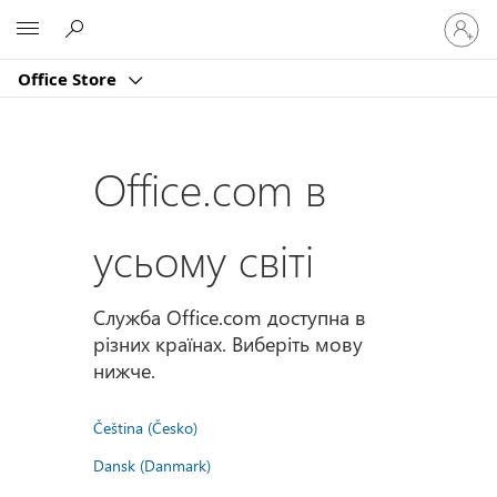
Увійдіт
Microsoft
у
свій
Office Store
обліко
запис
Office.com в
усьому світі
Служба Office.com доступна в
різних країнах. Виберіть мову
нижче.
Čeština (Česko)
Dansk (Danmark)