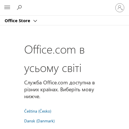
Увійдіт
Microsoft
у
свій
Office Store
обліко
запис
Office.com в
усьому світі
Служба Office.com доступна в
різних країнах. Виберіть мову
нижче.
Čeština (Česko)
Dansk (Danmark)