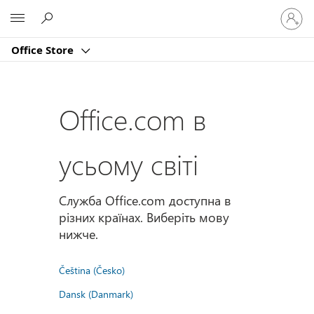
Увійдіт
Microsoft
у
свій
Office Store
обліко
запис
Office.com в
усьому світі
Служба Office.com доступна в
різних країнах. Виберіть мову
нижче.
Čeština (Česko)
Dansk (Danmark)