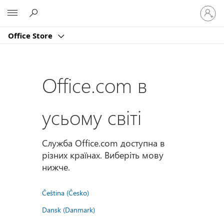
Увійдіт
Microsoft
у
свій
Office Store
обліко
запис
Office.com в
усьому світі
Служба Office.com доступна в
різних країнах. Виберіть мову
нижче.
Čeština (Česko)
Dansk (Danmark)