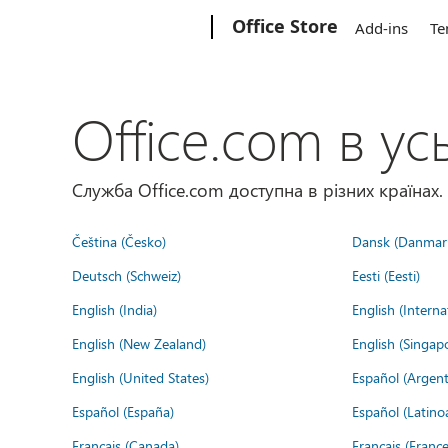
Microsoft
Office Store
Add-ins
Te
Office.com в усь
Служба Office.com доступна в різних країнах.
Čeština (Česko)
Dansk (Danmar
Deutsch (Schweiz)
Eesti (Eesti)
English (India)
English (Interna
English (New Zealand)
English (Singap
English (United States)
Español (Argent
Español (España)
Español (Latino
Français (Canada)
Français (France