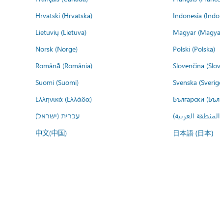
Hrvatski (Hrvatska)
Indonesia (Indo
Lietuvių (Lietuva)
Magyar (Magya
Norsk (Norge)
Polski (Polska)
Română (România)
Slovenčina (Slo
Suomi (Suomi)
Svenska (Sverig
Ελληνικά (Ελλάδα)
Български (Бъл
المنطقة العربية
עברית (ישראל)
中文(中国)
日本語 (日本)