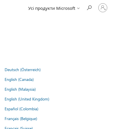
Увійдіть
Усі продукти Microsoft
у
свій
обліковий
запис
Deutsch (Österreich)
English (Canada)
English (Malaysia)
English (United Kingdom)
Español (Colombia)
Français (Belgique)
Français (Suisse)