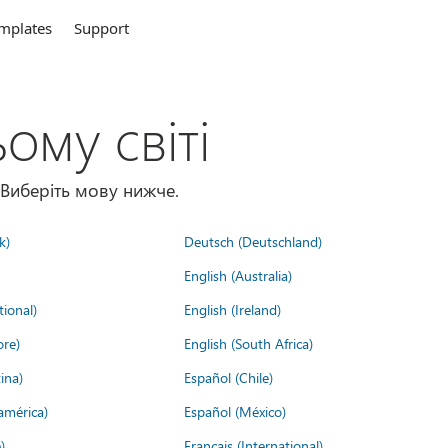
mplates
Support
ому світі
 Виберіть мову нижче.
k)
Deutsch (Deutschland)
English (Australia)
tional)
English (Ireland)
ore)
English (South Africa)
ina)
Español (Chile)
américa)
Español (México)
)
Français (International)