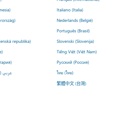
nesia)
Italiano (Italia)
rország)
Nederlands (België)
Português (Brasil)
venská republika)
Slovenski (Slovenija)
e)
Tiếng Việt (Việt Nam)
гария)
Русский (Россия)
عربي ()
ไทย (ไทย)
繁體中文 (台灣)