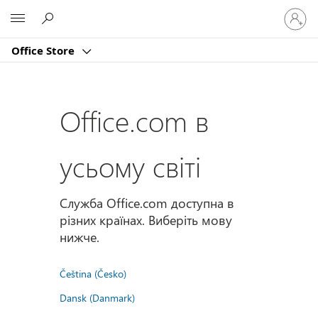
Увійдіт
Microsoft
у
свій
Office Store
обліко
запис
Office.com в
усьому світі
Служба Office.com доступна в
різних країнах. Виберіть мову
нижче.
Čeština (Česko)
Dansk (Danmark)