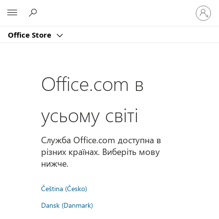
Увійдіт
Microsoft
у
свій
Office Store
обліко
запис
Office.com в
усьому світі
Служба Office.com доступна в
різних країнах. Виберіть мову
нижче.
Čeština (Česko)
Dansk (Danmark)