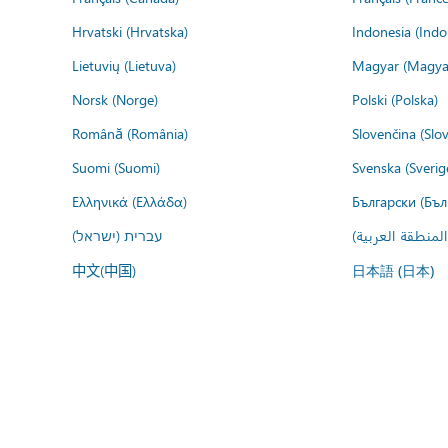
Hrvatski (Hrvatska)
Indonesia (Indo
Lietuvių (Lietuva)
Magyar (Magya
Norsk (Norge)
Polski (Polska)
Română (România)
Slovenčina (Slo
Suomi (Suomi)
Svenska (Sverig
Ελληνικά (Ελλάδα)
Български (Бъл
المنطقة العربية
עברית (ישראל)
中文(中国)
日本語 (日本)