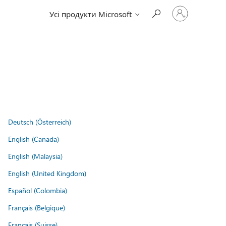
Увійдіть
Усі продукти Microsoft
у
свій
обліковий
запис
Deutsch (Österreich)
English (Canada)
English (Malaysia)
English (United Kingdom)
Español (Colombia)
Français (Belgique)
Français (Suisse)