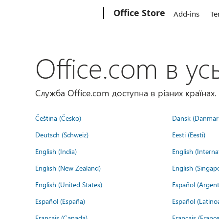
Microsoft
Office Store
Add-ins
Te
Office.com в усь
Служба Office.com доступна в різних країнах.
Čeština (Česko)
Dansk (Danmar
Deutsch (Schweiz)
Eesti (Eesti)
English (India)
English (Interna
English (New Zealand)
English (Singap
English (United States)
Español (Argent
Español (España)
Español (Latino
Français (Canada)
Français (France