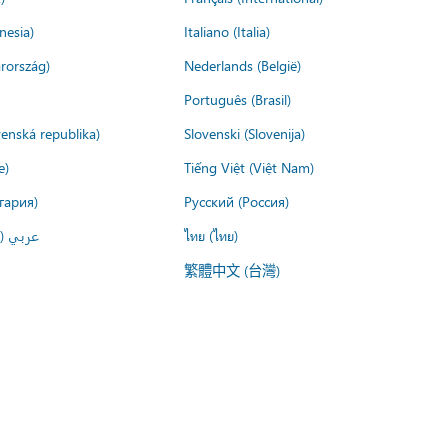
nesia)
Italiano (Italia)
rország)
Nederlands (België)
Português (Brasil)
venská republika)
Slovenski (Slovenija)
e)
Tiếng Việt (Việt Nam)
гария)
Русский (Россия)
عربي ()
ไทย (ไทย)
繁體中文 (台灣)