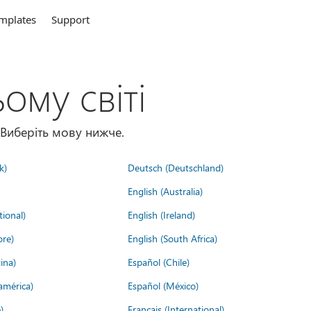
mplates
Support
ому світі
 Виберіть мову нижче.
k)
Deutsch (Deutschland)
English (Australia)
tional)
English (Ireland)
ore)
English (South Africa)
ina)
Español (Chile)
américa)
Español (México)
)
Français (International)