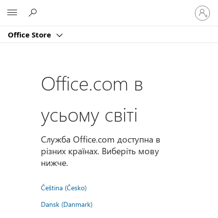
Увійдіт
Microsoft
у
свій
Office Store
обліко
запис
Office.com в
усьому світі
Служба Office.com доступна в
різних країнах. Виберіть мову
нижче.
Čeština (Česko)
Dansk (Danmark)