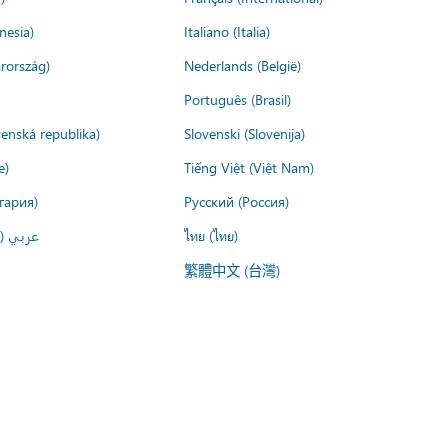
nesia)
Italiano (Italia)
rország)
Nederlands (België)
Português (Brasil)
venská republika)
Slovenski (Slovenija)
e)
Tiếng Việt (Việt Nam)
гария)
Русский (Россия)
عربي ()
ไทย (ไทย)
繁體中文 (台灣)