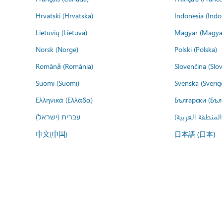
Hrvatski (Hrvatska)
Indonesia (Indo
Lietuvių (Lietuva)
Magyar (Magya
Norsk (Norge)
Polski (Polska)
Română (România)
Slovenčina (Slo
Suomi (Suomi)
Svenska (Sverig
Ελληνικά (Ελλάδα)
Български (Бъл
المنطقة العربية
עברית (ישראל)
中文(中国)
日本語 (日本)