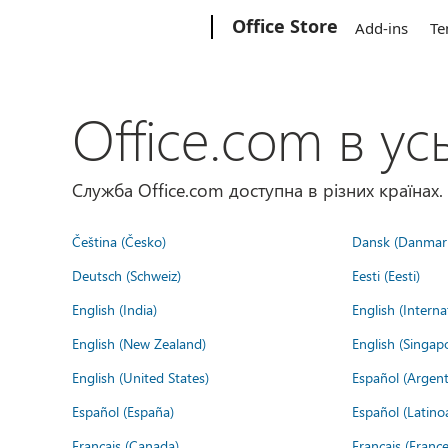
Microsoft
Office Store
Add-ins
Te
Office.com в усь
Служба Office.com доступна в різних країнах.
Čeština (Česko)
Dansk (Danmar
Deutsch (Schweiz)
Eesti (Eesti)
English (India)
English (Interna
English (New Zealand)
English (Singap
English (United States)
Español (Argent
Español (España)
Español (Latino
Français (Canada)
Français (France