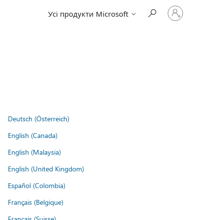
Увійдіть
Усі продукти Microsoft
у
свій
обліковий
запис
Deutsch (Österreich)
English (Canada)
English (Malaysia)
English (United Kingdom)
Español (Colombia)
Français (Belgique)
Français (Suisse)