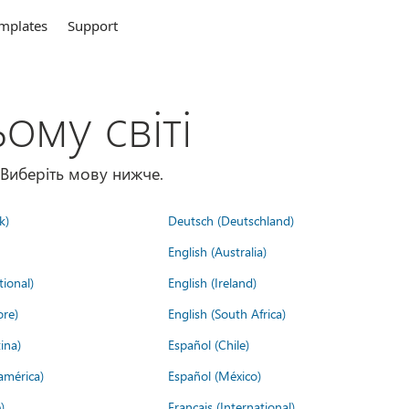
mplates
Support
ому світі
 Виберіть мову нижче.
k)
Deutsch (Deutschland)
English (Australia)
tional)
English (Ireland)
ore)
English (South Africa)
ina)
Español (Chile)
américa)
Español (México)
)
Français (International)