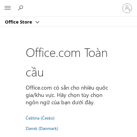
Đăng
Microsoft
nhập
tài
Office Store
khoản
của
bạn
Office.com Toàn
cầu
Office.com có sẵn cho nhiều quốc
gia/khu vực. Hãy chọn tùy chọn
ngôn ngữ của bạn dưới đây.
Čeština (Česko)
Dansk (Danmark)