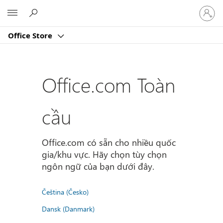
Đăng
Microsoft
nhập
tài
Office Store
khoản
của
bạn
Office.com Toàn
cầu
Office.com có sẵn cho nhiều quốc
gia/khu vực. Hãy chọn tùy chọn
ngôn ngữ của bạn dưới đây.
Čeština (Česko)
Dansk (Danmark)