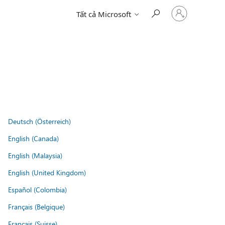
Đăng
Tất cả Microsoft
nhập
tài
khoản
của
bạn
Deutsch (Österreich)
English (Canada)
English (Malaysia)
English (United Kingdom)
Español (Colombia)
Français (Belgique)
Français (Suisse)