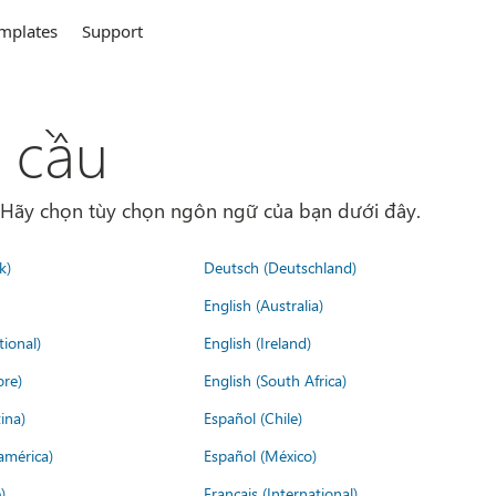
mplates
Support
 cầu
. Hãy chọn tùy chọn ngôn ngữ của bạn dưới đây.
k)
Deutsch (Deutschland)
English (Australia)
tional)
English (Ireland)
ore)
English (South Africa)
ina)
Español (Chile)
américa)
Español (México)
)
Français (International)