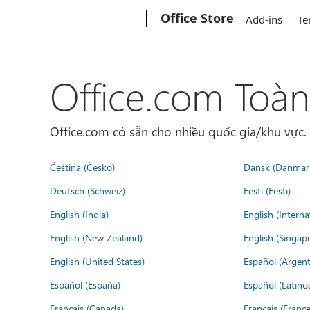
Microsoft
Office Store
Add-ins
Te
Office.com Toàn
Office.com có sẵn cho nhiều quốc gia/khu vực
Čeština (Česko)
Dansk (Danmar
Deutsch (Schweiz)
Eesti (Eesti)
English (India)
English (Interna
English (New Zealand)
English (Singap
English (United States)
Español (Argent
Español (España)
Español (Latino
Français (Canada)
Français (France