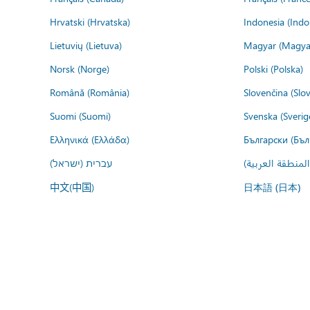
Hrvatski (Hrvatska)
Indonesia (Indo
Lietuvių (Lietuva)
Magyar (Magya
Norsk (Norge)
Polski (Polska)
Română (România)
Slovenčina (Slo
Suomi (Suomi)
Svenska (Sverig
Ελληνικά (Ελλάδα)
Български (Бъл
المنطقة العربية
עברית (ישראל)
中文(中国)
日本語 (日本)