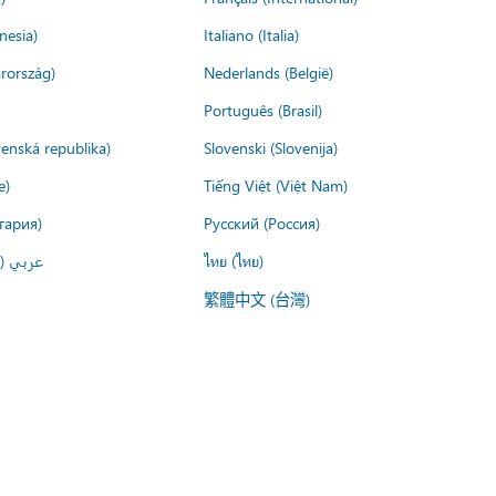
nesia)
Italiano (Italia)
rország)
Nederlands (België)
Português (Brasil)
venská republika)
Slovenski (Slovenija)
e)
Tiếng Việt (Việt Nam)
гария)
Русский (Россия)
عربي ()
ไทย (ไทย)
繁體中文 (台灣)