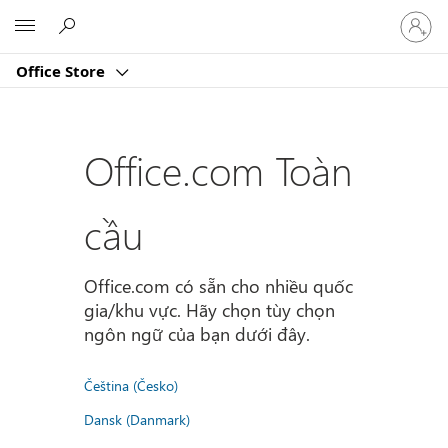
Đăng
Microsoft
nhập
tài
Office Store
khoản
của
bạn
Office.com Toàn
cầu
Office.com có sẵn cho nhiều quốc
gia/khu vực. Hãy chọn tùy chọn
ngôn ngữ của bạn dưới đây.
Čeština (Česko)
Dansk (Danmark)