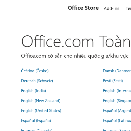
Microsoft
Office Store
Add-ins
Te
Office.com Toàn
Office.com có sẵn cho nhiều quốc gia/khu vực
Čeština (Česko)
Dansk (Danmar
Deutsch (Schweiz)
Eesti (Eesti)
English (India)
English (Interna
English (New Zealand)
English (Singap
English (United States)
Español (Argent
Español (España)
Español (Latino
Français (Canada)
Français (France