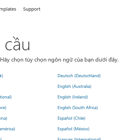
mplates
Support
 cầu
. Hãy chọn tùy chọn ngôn ngữ của bạn dưới đây.
k)
Deutsch (Deutschland)
English (Australia)
tional)
English (Ireland)
ore)
English (South Africa)
ina)
Español (Chile)
américa)
Español (México)
)
Français (International)