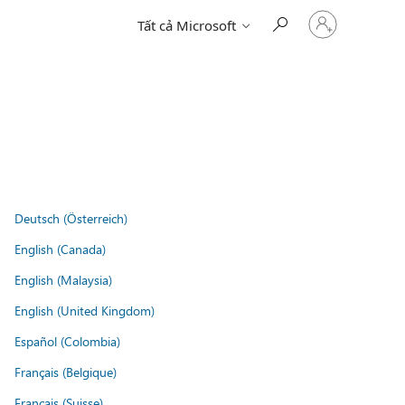
Đăng
Tất cả Microsoft
nhập
tài
khoản
của
bạn
Deutsch (Österreich)
English (Canada)
English (Malaysia)
English (United Kingdom)
Español (Colombia)
Français (Belgique)
Français (Suisse)