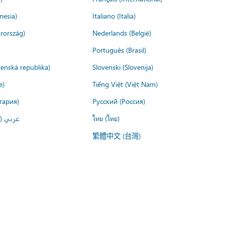
nesia)
Italiano (Italia)
rország)
Nederlands (België)
Português (Brasil)
venská republika)
Slovenski (Slovenija)
e)
Tiếng Việt (Việt Nam)
гария)
Русский (Россия)
عربي ()
ไทย (ไทย)
繁體中文 (台灣)