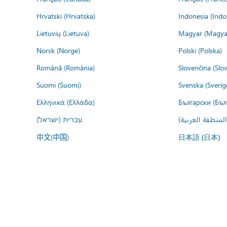
Hrvatski (Hrvatska)
Indonesia (Indo
Lietuvių (Lietuva)
Magyar (Magya
Norsk (Norge)
Polski (Polska)
Română (România)
Slovenčina (Slo
Suomi (Suomi)
Svenska (Sverig
Ελληνικά (Ελλάδα)
Български (Бъл
المنطقة العربية
עברית (ישראל)
中文(中国)
日本語 (日本)