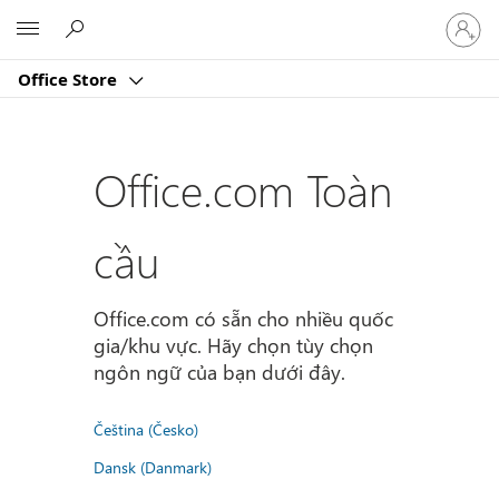
Đăng
Microsoft
nhập
tài
Office Store
khoản
của
bạn
Office.com Toàn
cầu
Office.com có sẵn cho nhiều quốc
gia/khu vực. Hãy chọn tùy chọn
ngôn ngữ của bạn dưới đây.
Čeština (Česko)
Dansk (Danmark)