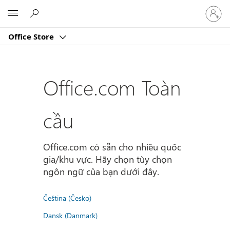
Đăng
Microsoft
nhập
tài
Office Store
khoản
của
bạn
Office.com Toàn
cầu
Office.com có sẵn cho nhiều quốc
gia/khu vực. Hãy chọn tùy chọn
ngôn ngữ của bạn dưới đây.
Čeština (Česko)
Dansk (Danmark)