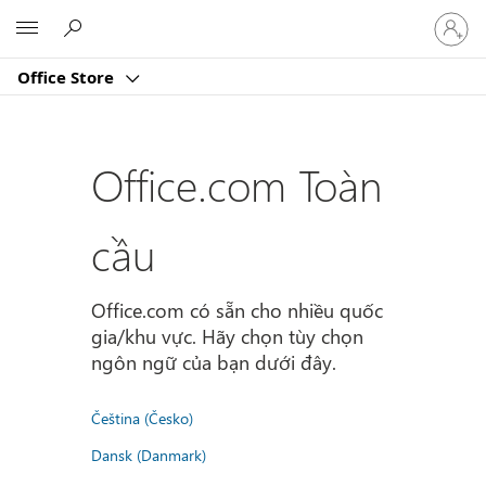
Đăng
Microsoft
nhập
tài
Office Store
khoản
của
bạn
Office.com Toàn
cầu
Office.com có sẵn cho nhiều quốc
gia/khu vực. Hãy chọn tùy chọn
ngôn ngữ của bạn dưới đây.
Čeština (Česko)
Dansk (Danmark)