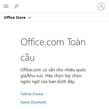
Đăng
Microsoft
nhập
tài
Office Store
khoản
của
bạn
Office.com Toàn
cầu
Office.com có sẵn cho nhiều quốc
gia/khu vực. Hãy chọn tùy chọn
ngôn ngữ của bạn dưới đây.
Čeština (Česko)
Dansk (Danmark)