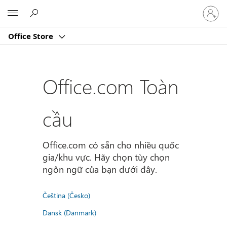
Đăng
Microsoft
nhập
tài
Office Store
khoản
của
bạn
Office.com Toàn
cầu
Office.com có sẵn cho nhiều quốc
gia/khu vực. Hãy chọn tùy chọn
ngôn ngữ của bạn dưới đây.
Čeština (Česko)
Dansk (Danmark)