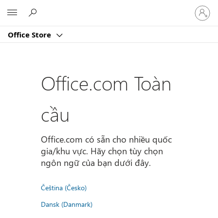
Đăng
Microsoft
nhập
tài
Office Store
khoản
của
bạn
Office.com Toàn
cầu
Office.com có sẵn cho nhiều quốc
gia/khu vực. Hãy chọn tùy chọn
ngôn ngữ của bạn dưới đây.
Čeština (Česko)
Dansk (Danmark)