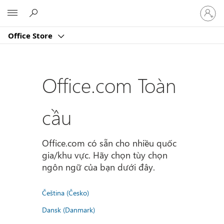
Đăng
Microsoft
nhập
tài
Office Store
khoản
của
bạn
Office.com Toàn
cầu
Office.com có sẵn cho nhiều quốc
gia/khu vực. Hãy chọn tùy chọn
ngôn ngữ của bạn dưới đây.
Čeština (Česko)
Dansk (Danmark)