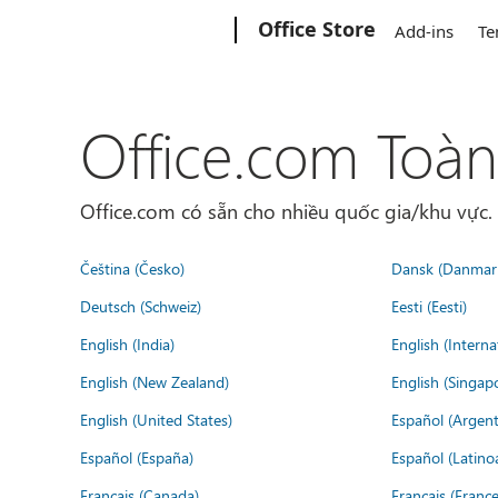
Microsoft
Office Store
Add-ins
Te
Office.com Toàn
Office.com có sẵn cho nhiều quốc gia/khu vực
Čeština (Česko)
Dansk (Danmar
Deutsch (Schweiz)
Eesti (Eesti)
English (India)
English (Interna
English (New Zealand)
English (Singap
English (United States)
Español (Argent
Español (España)
Español (Latino
Français (Canada)
Français (France