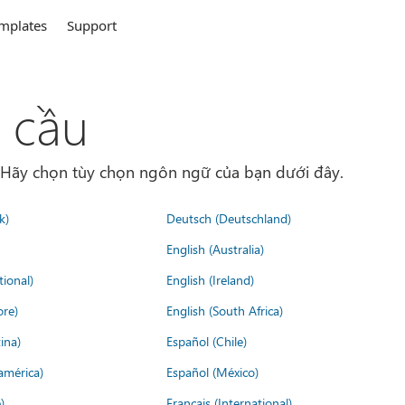
mplates
Support
 cầu
. Hãy chọn tùy chọn ngôn ngữ của bạn dưới đây.
k)
Deutsch (Deutschland)
English (Australia)
tional)
English (Ireland)
ore)
English (South Africa)
ina)
Español (Chile)
américa)
Español (México)
)
Français (International)