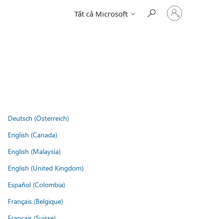
Đăng
Tất cả Microsoft
nhập
tài
khoản
của
bạn
Deutsch (Österreich)
English (Canada)
English (Malaysia)
English (United Kingdom)
Español (Colombia)
Français (Belgique)
Français (Suisse)