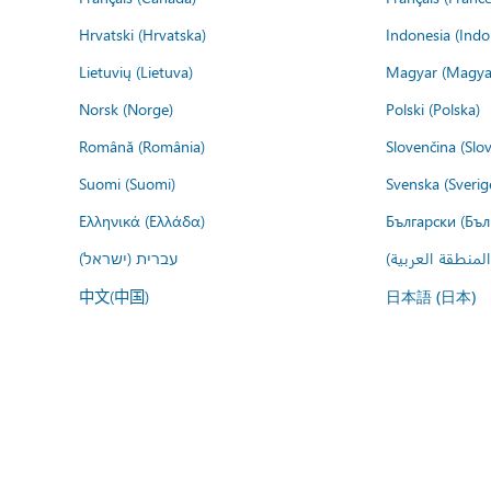
Hrvatski (Hrvatska)
Indonesia (Indo
Lietuvių (Lietuva)
Magyar (Magya
Norsk (Norge)
Polski (Polska)
Română (România)
Slovenčina (Slo
Suomi (Suomi)
Svenska (Sverig
Ελληνικά (Ελλάδα)
Български (Бъл
المنطقة العربية
עברית (ישראל)
中文(中国)
日本語 (日本)