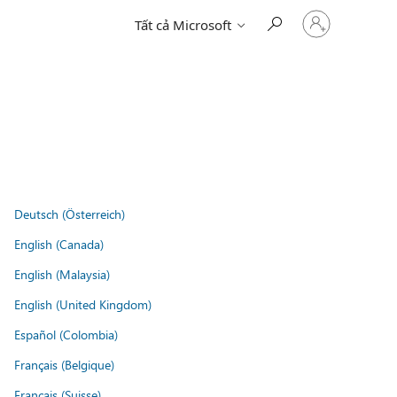
Đăng
Tất cả Microsoft
nhập
tài
khoản
của
bạn
Deutsch (Österreich)
English (Canada)
English (Malaysia)
English (United Kingdom)
Español (Colombia)
Français (Belgique)
Français (Suisse)