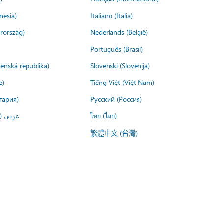
nesia)
Italiano (Italia)
rország)
Nederlands (België)
Português (Brasil)
venská republika)
Slovenski (Slovenija)
e)
Tiếng Việt (Việt Nam)
гария)
Русский (Россия)
عربي ()
ไทย (ไทย)
繁體中文 (台灣)