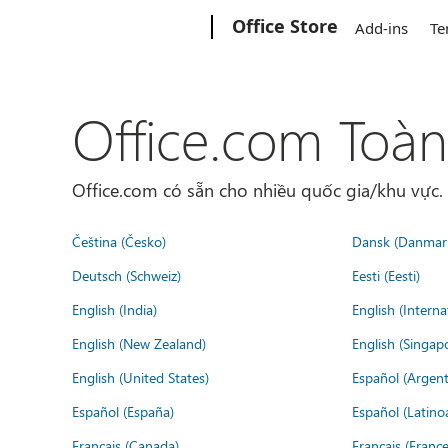
Microsoft
Office Store
Add-ins
Te
Office.com Toàn
Office.com có sẵn cho nhiều quốc gia/khu vực
Čeština (Česko)
Dansk (Danmar
Deutsch (Schweiz)
Eesti (Eesti)
English (India)
English (Interna
English (New Zealand)
English (Singap
English (United States)
Español (Argent
Español (España)
Español (Latino
Français (Canada)
Français (France