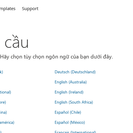
mplates
Support
 cầu
. Hãy chọn tùy chọn ngôn ngữ của bạn dưới đây.
k)
Deutsch (Deutschland)
English (Australia)
tional)
English (Ireland)
ore)
English (South Africa)
ina)
Español (Chile)
américa)
Español (México)
)
Français (International)