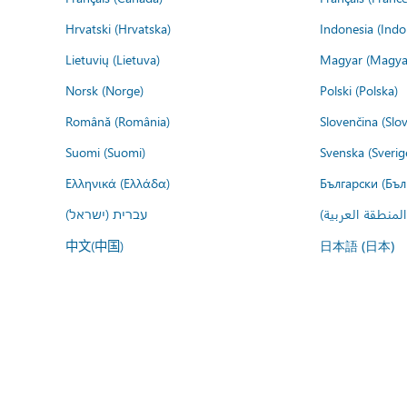
Hrvatski (Hrvatska)
Indonesia (Indo
Lietuvių (Lietuva)
Magyar (Magya
Norsk (Norge)
Polski (Polska)
Română (România)
Slovenčina (Slo
Suomi (Suomi)
Svenska (Sverig
Ελληνικά (Ελλάδα)
Български (Бъл
المنطقة العربية
עברית (ישראל)
中文(中国)
日本語 (日本)