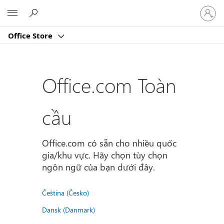
Đăng
Microsoft
nhập
tài
Office Store
khoản
của
bạn
Office.com Toàn
cầu
Office.com có sẵn cho nhiều quốc
gia/khu vực. Hãy chọn tùy chọn
ngôn ngữ của bạn dưới đây.
Čeština (Česko)
Dansk (Danmark)