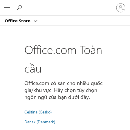
Đăng
Microsoft
nhập
tài
Office Store
khoản
của
bạn
Office.com Toàn
cầu
Office.com có sẵn cho nhiều quốc
gia/khu vực. Hãy chọn tùy chọn
ngôn ngữ của bạn dưới đây.
Čeština (Česko)
Dansk (Danmark)