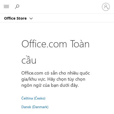
Đăng
Microsoft
nhập
tài
Office Store
khoản
của
bạn
Office.com Toàn
cầu
Office.com có sẵn cho nhiều quốc
gia/khu vực. Hãy chọn tùy chọn
ngôn ngữ của bạn dưới đây.
Čeština (Česko)
Dansk (Danmark)