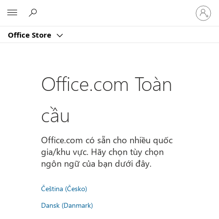
Đăng
Microsoft
nhập
tài
Office Store
khoản
của
bạn
Office.com Toàn
cầu
Office.com có sẵn cho nhiều quốc
gia/khu vực. Hãy chọn tùy chọn
ngôn ngữ của bạn dưới đây.
Čeština (Česko)
Dansk (Danmark)