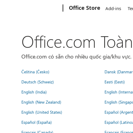
Microsoft
Office Store
Add-ins
Te
Office.com Toàn
Office.com có sẵn cho nhiều quốc gia/khu vực
Čeština (Česko)
Dansk (Danmar
Deutsch (Schweiz)
Eesti (Eesti)
English (India)
English (Interna
English (New Zealand)
English (Singap
English (United States)
Español (Argent
Español (España)
Español (Latino
Français (Canada)
Français (France