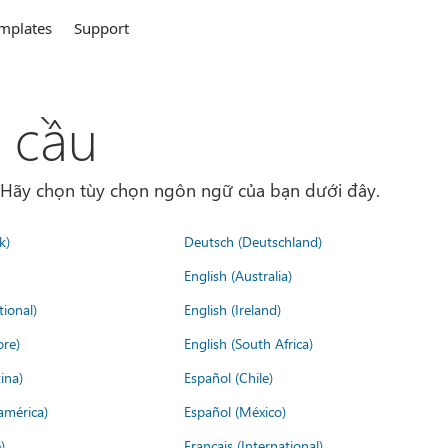
mplates
Support
 cầu
. Hãy chọn tùy chọn ngôn ngữ của bạn dưới đây.
k)
Deutsch (Deutschland)
English (Australia)
tional)
English (Ireland)
ore)
English (South Africa)
ina)
Español (Chile)
américa)
Español (México)
)
Français (International)