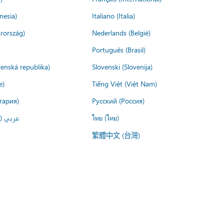
nesia)
Italiano (Italia)
rország)
Nederlands (België)
Português (Brasil)
venská republika)
Slovenski (Slovenija)
e)
Tiếng Việt (Việt Nam)
гария)
Русский (Россия)
عربي ()
ไทย (ไทย)
繁體中文 (台灣)