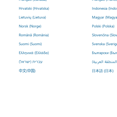
Hrvatski (Hrvatska)
Indonesia (Indo
Lietuvių (Lietuva)
Magyar (Magya
Norsk (Norge)
Polski (Polska)
Română (România)
Slovenčina (Slo
Suomi (Suomi)
Svenska (Sverig
Ελληνικά (Ελλάδα)
Български (Бъл
المنطقة العربية
עברית (ישראל)
中文(中国)
日本語 (日本)