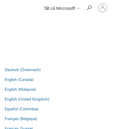
Đăng
Tất cả Microsoft
nhập
tài
khoản
của
bạn
Deutsch (Österreich)
English (Canada)
English (Malaysia)
English (United Kingdom)
Español (Colombia)
Français (Belgique)
Français (Suisse)