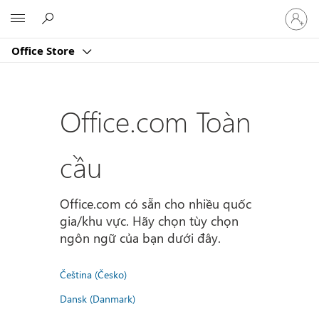
Đăng
Microsoft
nhập
tài
Office Store
khoản
của
bạn
Office.com Toàn
cầu
Office.com có sẵn cho nhiều quốc
gia/khu vực. Hãy chọn tùy chọn
ngôn ngữ của bạn dưới đây.
Čeština (Česko)
Dansk (Danmark)