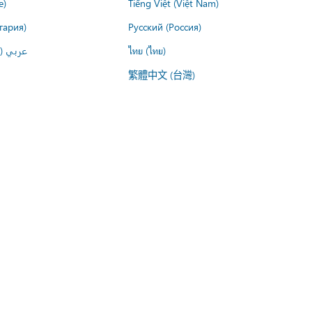
e)
Tiếng Việt (Việt Nam)
гария)
Русский (Россия)
عربي ()
ไทย (ไทย)
繁體中文 (台灣)