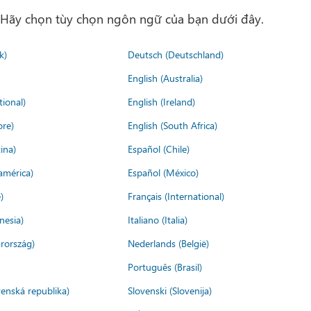
. Hãy chọn tùy chọn ngôn ngữ của bạn dưới đây.
k)
Deutsch (Deutschland)
English (Australia)
tional)
English (Ireland)
ore)
English (South Africa)
ina)
Español (Chile)
américa)
Español (México)
)
Français (International)
nesia)
Italiano (Italia)
rország)
Nederlands (België)
Português (Brasil)
venská republika)
Slovenski (Slovenija)