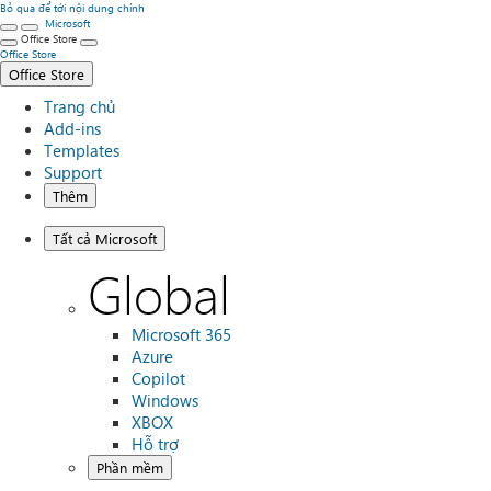
Bỏ qua để tới nội dung chính
Microsoft
Office Store
Office Store
Office Store
Trang chủ
Add-ins
Templates
Support
Thêm
Tất cả Microsoft
Global
Microsoft 365
Azure
Copilot
Windows
XBOX
Hỗ trợ
Phần mềm