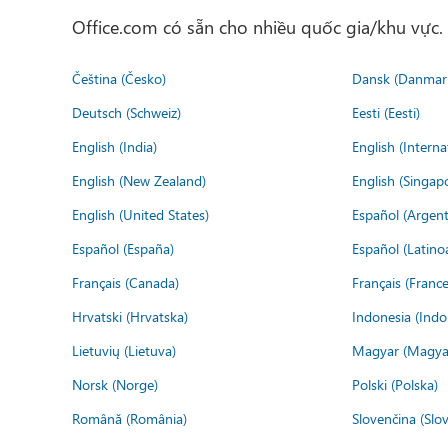
Office.com có sẵn cho nhiều quốc gia/khu vực
Čeština (Česko)
Dansk (Danmar
Deutsch (Schweiz)
Eesti (Eesti)
English (India)
English (Interna
English (New Zealand)
English (Singap
English (United States)
Español (Argent
Español (España)
Español (Latino
Français (Canada)
Français (France
Hrvatski (Hrvatska)
Indonesia (Indo
Lietuvių (Lietuva)
Magyar (Magya
Norsk (Norge)
Polski (Polska)
Română (România)
Slovenčina (Slo