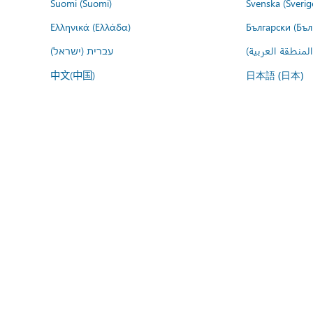
Suomi (Suomi)
Svenska (Sverig
Ελληνικά (Ελλάδα)
Български (Бъл
المنطقة العربية
עברית (ישראל)
中文(中国)
日本語 (日本)