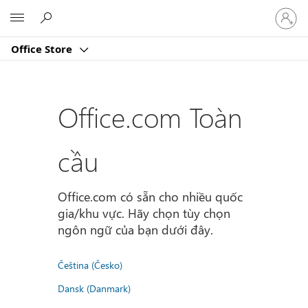
Đăng
Microsoft
nhập
tài
Office Store
khoản
của
bạn
Office.com Toàn
cầu
Office.com có sẵn cho nhiều quốc
gia/khu vực. Hãy chọn tùy chọn
ngôn ngữ của bạn dưới đây.
Čeština (Česko)
Dansk (Danmark)