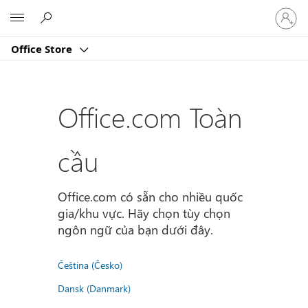
Đăng
Microsoft
nhập
tài
Office Store
khoản
của
bạn
Office.com Toàn
cầu
Office.com có sẵn cho nhiều quốc
gia/khu vực. Hãy chọn tùy chọn
ngôn ngữ của bạn dưới đây.
Čeština (Česko)
Dansk (Danmark)