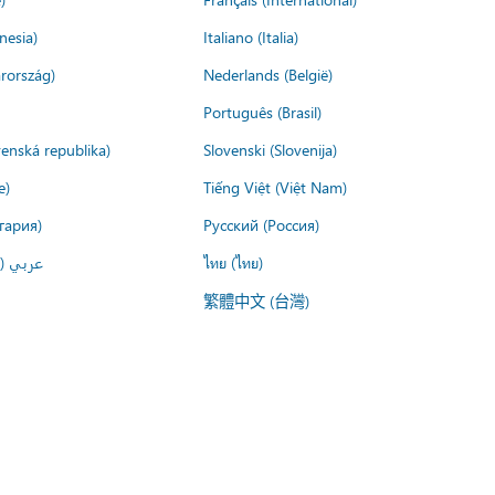
nesia)
Italiano (Italia)
rország)
Nederlands (België)
Português (Brasil)
venská republika)
Slovenski (Slovenija)
e)
Tiếng Việt (Việt Nam)
гария)
Русский (Россия)
عربي ()
ไทย (ไทย)
繁體中文 (台灣)