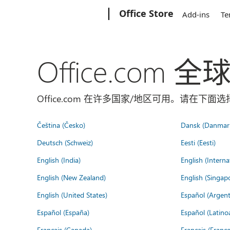
Microsoft
Office Store
Add-ins
Te
Office.com 
Office.com 在许多国家/地区可用。请在下
Čeština (Česko)
Dansk (Danmar
Deutsch (Schweiz)
Eesti (Eesti)
English (India)
English (Interna
English (New Zealand)
English (Singap
English (United States)
Español (Argent
Español (España)
Español (Latino
Français (Canada)
Français (France