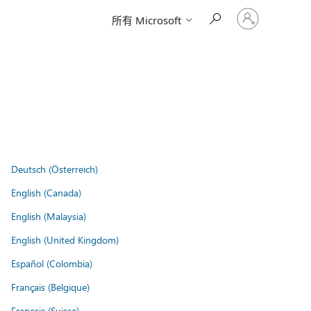
请
所有 Microsoft
登
录
你
的
帐
户
Deutsch (Österreich)
English (Canada)
English (Malaysia)
English (United Kingdom)
Español (Colombia)
Français (Belgique)
Français (Suisse)