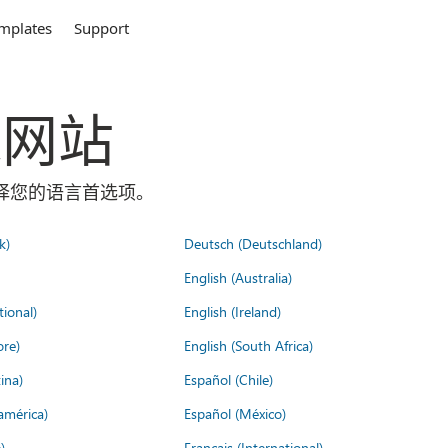
mplates
Support
全球网站
面选择您的语言首选项。
k)
Deutsch (Deutschland)
English (Australia)
tional)
English (Ireland)
ore)
English (South Africa)
ina)
Español (Chile)
américa)
Español (México)
)
Français (International)