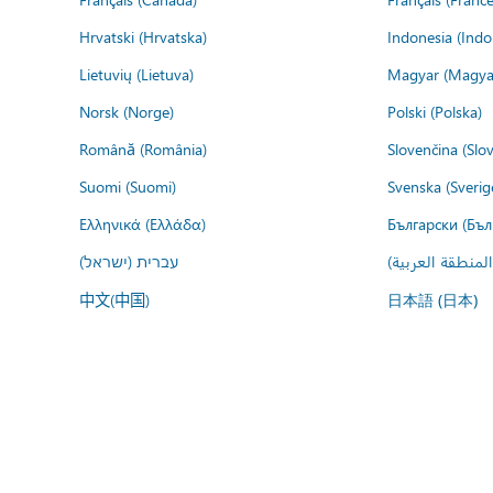
Hrvatski (Hrvatska)
Indonesia (Indo
Lietuvių (Lietuva)
Magyar (Magya
Norsk (Norge)
Polski (Polska)
Română (România)
Slovenčina (Slo
Suomi (Suomi)
Svenska (Sverig
Ελληνικά (Ελλάδα)
Български (Бъл
المنطقة العربية
עברית (ישראל)
中文(中国)
日本語 (日本)