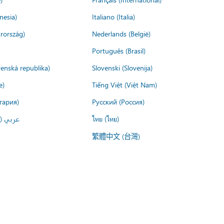
nesia)
Italiano (Italia)
rország)
Nederlands (België)
Português (Brasil)
venská republika)
Slovenski (Slovenija)
e)
Tiếng Việt (Việt Nam)
гария)
Русский (Россия)
عربي ()
ไทย (ไทย)
繁體中文 (台灣)