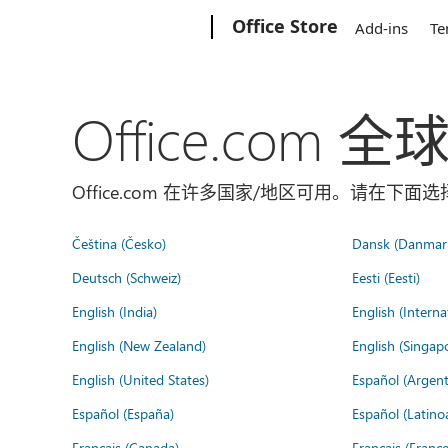
Microsoft
Office Store
Add-ins
Te
Office.com 
Office.com 在许多国家/地区可用。请在下
Čeština (Česko)
Dansk (Danmar
Deutsch (Schweiz)
Eesti (Eesti)
English (India)
English (Interna
English (New Zealand)
English (Singap
English (United States)
Español (Argent
Español (España)
Español (Latino
Français (Canada)
Français (France