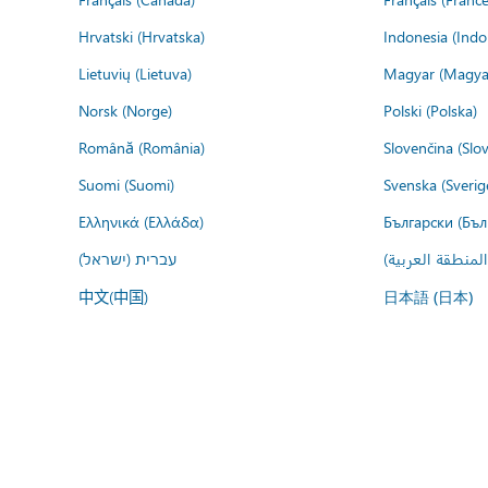
Hrvatski (Hrvatska)
Indonesia (Indo
Lietuvių (Lietuva)
Magyar (Magya
Norsk (Norge)
Polski (Polska)
Română (România)
Slovenčina (Slo
Suomi (Suomi)
Svenska (Sverig
Ελληνικά (Ελλάδα)
Български (Бъл
المنطقة العربية
עברית (ישראל)
中文(中国)
日本語 (日本)