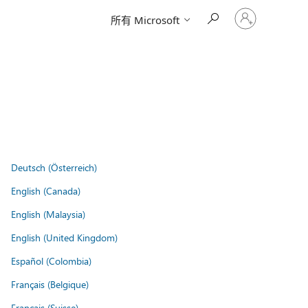
请
所有 Microsoft
登
录
你
的
帐
户
Deutsch (Österreich)
English (Canada)
English (Malaysia)
English (United Kingdom)
Español (Colombia)
Français (Belgique)
Français (Suisse)