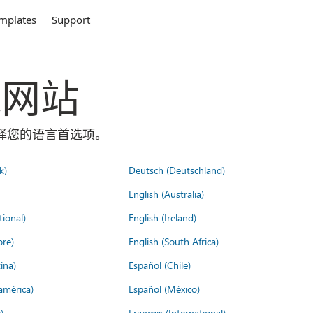
mplates
Support
全球网站
面选择您的语言首选项。
k)
Deutsch (Deutschland)
English (Australia)
tional)
English (Ireland)
ore)
English (South Africa)
ina)
Español (Chile)
américa)
Español (México)
)
Français (International)