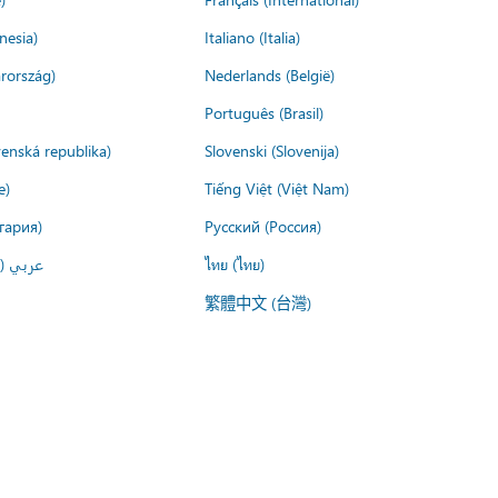
nesia)
Italiano (Italia)
rország)
Nederlands (België)
Português (Brasil)
venská republika)
Slovenski (Slovenija)
e)
Tiếng Việt (Việt Nam)
гария)
Русский (Россия)
عربي ()
ไทย (ไทย)
繁體中文 (台灣)