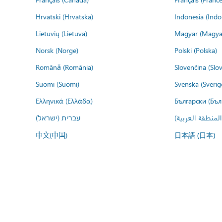
Hrvatski (Hrvatska)
Indonesia (Indo
Lietuvių (Lietuva)
Magyar (Magya
Norsk (Norge)
Polski (Polska)
Română (România)
Slovenčina (Slo
Suomi (Suomi)
Svenska (Sverig
Ελληνικά (Ελλάδα)
Български (Бъл
المنطقة العربية
עברית (ישראל)
中文(中国)
日本語 (日本)