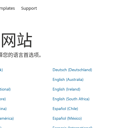
mplates
Support
全球网站
面选择您的语言首选项。
k)
Deutsch (Deutschland)
English (Australia)
tional)
English (Ireland)
ore)
English (South Africa)
ina)
Español (Chile)
américa)
Español (México)
)
Français (International)