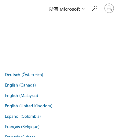
请
所有 Microsoft
登
录
你
的
帐
户
Deutsch (Österreich)
English (Canada)
English (Malaysia)
English (United Kingdom)
Español (Colombia)
Français (Belgique)
Français (Suisse)