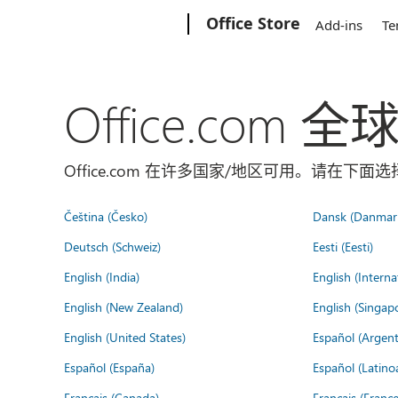
Microsoft
Office Store
Add-ins
Te
Office.com 
Office.com 在许多国家/地区可用。请在下
Čeština (Česko)
Dansk (Danmar
Deutsch (Schweiz)
Eesti (Eesti)
English (India)
English (Interna
English (New Zealand)
English (Singap
English (United States)
Español (Argent
Español (España)
Español (Latino
Français (Canada)
Français (France