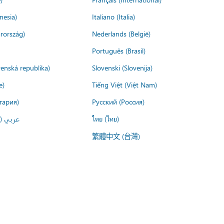
nesia)
Italiano (Italia)
rország)
Nederlands (België)
Português (Brasil)
venská republika)
Slovenski (Slovenija)
e)
Tiếng Việt (Việt Nam)
гария)
Русский (Россия)
عربي ()
ไทย (ไทย)
繁體中文 (台灣)