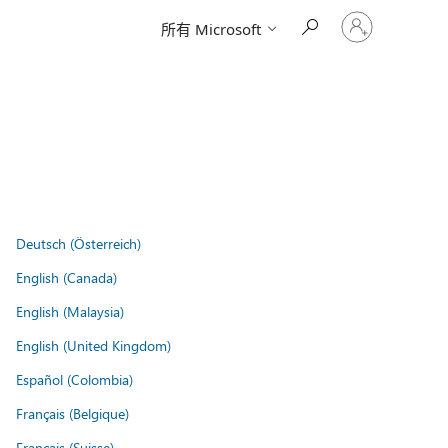
请
所有 Microsoft
登
录
你
的
帐
户
Deutsch (Österreich)
English (Canada)
English (Malaysia)
English (United Kingdom)
Español (Colombia)
Français (Belgique)
Français (Suisse)