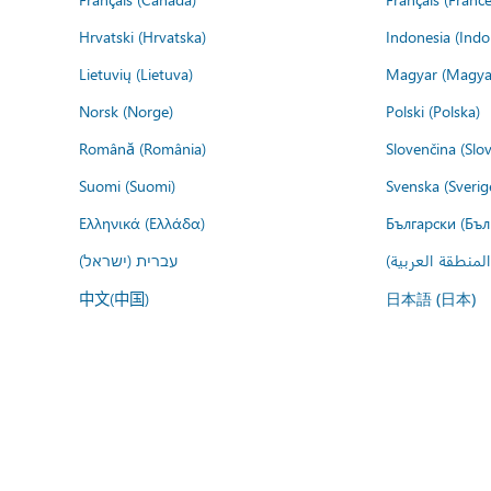
Hrvatski (Hrvatska)
Indonesia (Indo
Lietuvių (Lietuva)
Magyar (Magya
Norsk (Norge)
Polski (Polska)
Română (România)
Slovenčina (Slo
Suomi (Suomi)
Svenska (Sverig
Ελληνικά (Ελλάδα)
Български (Бъл
المنطقة العربية
עברית (ישראל)
中文(中国)
日本語 (日本)