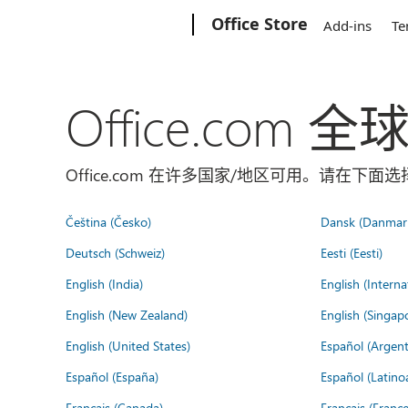
Microsoft
Office Store
Add-ins
Te
Office.com 
Office.com 在许多国家/地区可用。请在下
Čeština (Česko)
Dansk (Danmar
Deutsch (Schweiz)
Eesti (Eesti)
English (India)
English (Interna
English (New Zealand)
English (Singap
English (United States)
Español (Argent
Español (España)
Español (Latino
Français (Canada)
Français (France