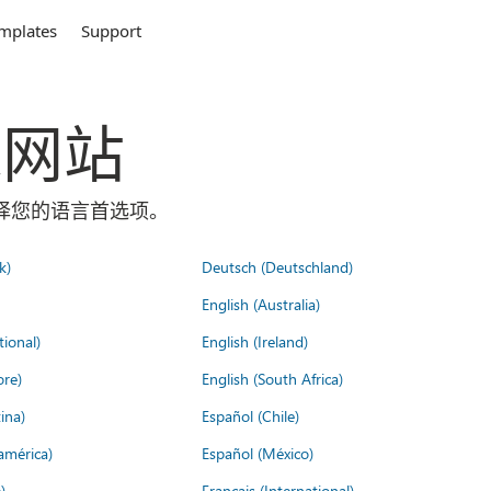
mplates
Support
全球网站
面选择您的语言首选项。
k)
Deutsch (Deutschland)
English (Australia)
tional)
English (Ireland)
ore)
English (South Africa)
ina)
Español (Chile)
américa)
Español (México)
)
Français (International)