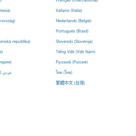
nesia)
Italiano (Italia)
rország)
Nederlands (België)
Português (Brasil)
venská republika)
Slovenski (Slovenija)
e)
Tiếng Việt (Việt Nam)
гария)
Русский (Россия)
عربي ()
ไทย (ไทย)
繁體中文 (台灣)