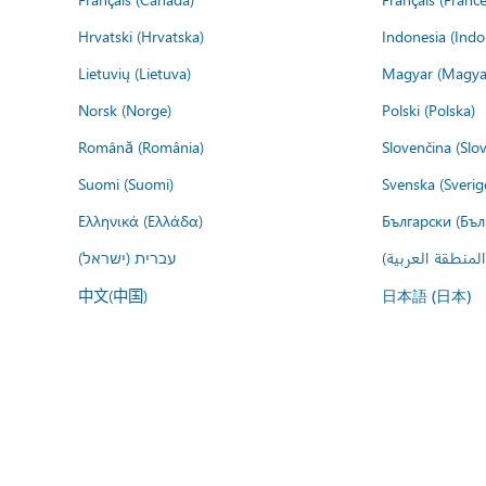
Hrvatski (Hrvatska)
Indonesia (Indo
Lietuvių (Lietuva)
Magyar (Magya
Norsk (Norge)
Polski (Polska)
Română (România)
Slovenčina (Slo
Suomi (Suomi)
Svenska (Sverig
Ελληνικά (Ελλάδα)
Български (Бъл
المنطقة العربية
עברית (ישראל)
中文(中国)
日本語 (日本)