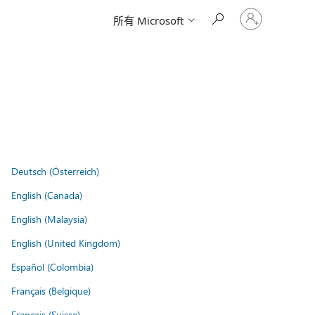
请
所有 Microsoft
登
录
你
的
帐
户
Deutsch (Österreich)
English (Canada)
English (Malaysia)
English (United Kingdom)
Español (Colombia)
Français (Belgique)
Français (Suisse)