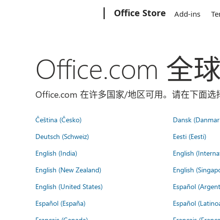
Microsoft
Office Store
Add-ins
Te
Office.com 
Office.com 在许多国家/地区可用。请在下
Čeština (Česko)
Dansk (Danmar
Deutsch (Schweiz)
Eesti (Eesti)
English (India)
English (Interna
English (New Zealand)
English (Singap
English (United States)
Español (Argent
Español (España)
Español (Latino
Français (Canada)
Français (France