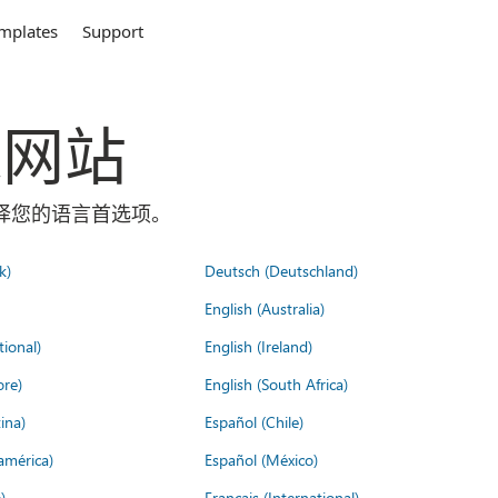
mplates
Support
全球网站
面选择您的语言首选项。
k)
Deutsch (Deutschland)
English (Australia)
tional)
English (Ireland)
ore)
English (South Africa)
ina)
Español (Chile)
américa)
Español (México)
)
Français (International)