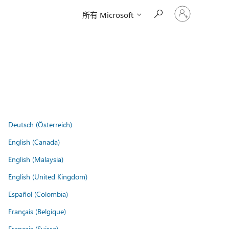
请
所有 Microsoft
登
录
你
的
帐
户
Deutsch (Österreich)
English (Canada)
English (Malaysia)
English (United Kingdom)
Español (Colombia)
Français (Belgique)
Français (Suisse)