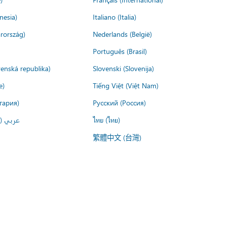
nesia)
Italiano (Italia)
rország)
Nederlands (België)
Português (Brasil)
venská republika)
Slovenski (Slovenija)
e)
Tiếng Việt (Việt Nam)
гария)
Русский (Россия)
عربي ()
ไทย (ไทย)
繁體中文 (台灣)