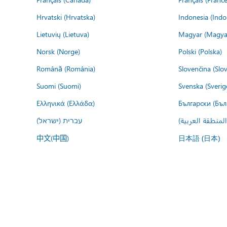
Hrvatski (Hrvatska)
Indonesia (Indo
Lietuvių (Lietuva)
Magyar (Magya
Norsk (Norge)
Polski (Polska)
Română (România)
Slovenčina (Slo
Suomi (Suomi)
Svenska (Sverig
Ελληνικά (Ελλάδα)
Български (Бъл
المنطقة العربية
עברית (ישראל)
中文(中国)
日本語 (日本)