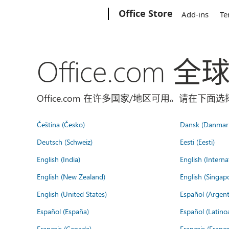
Microsoft
Office Store
Add-ins
Te
Office.com 
Office.com 在许多国家/地区可用。请在下
Čeština (Česko)
Dansk (Danmar
Deutsch (Schweiz)
Eesti (Eesti)
English (India)
English (Interna
English (New Zealand)
English (Singap
English (United States)
Español (Argent
Español (España)
Español (Latino
Français (Canada)
Français (France