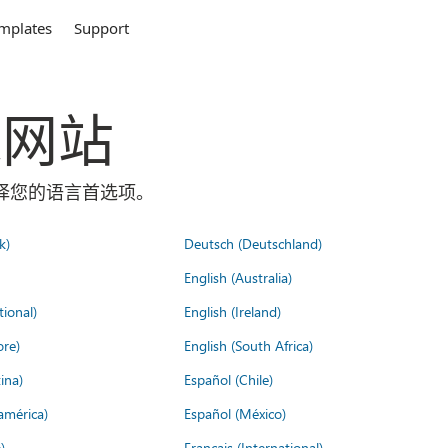
mplates
Support
全球网站
面选择您的语言首选项。
k)
Deutsch (Deutschland)
English (Australia)
tional)
English (Ireland)
ore)
English (South Africa)
ina)
Español (Chile)
américa)
Español (México)
)
Français (International)