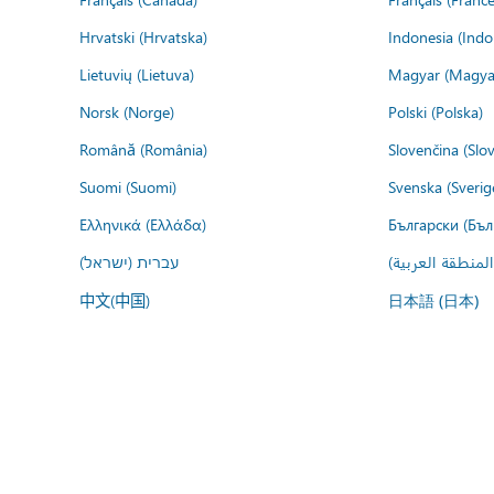
Hrvatski (Hrvatska)
Indonesia (Indo
Lietuvių (Lietuva)
Magyar (Magya
Norsk (Norge)
Polski (Polska)
Română (România)
Slovenčina (Slo
Suomi (Suomi)
Svenska (Sverig
Ελληνικά (Ελλάδα)
Български (Бъл
المنطقة العربية
עברית (ישראל)
中文(中国)
日本語 (日本)