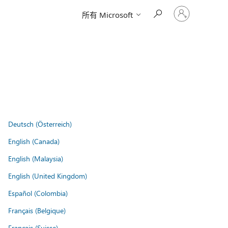
请
所有 Microsoft
登
录
你
的
帐
户
Deutsch (Österreich)
English (Canada)
English (Malaysia)
English (United Kingdom)
Español (Colombia)
Français (Belgique)
Français (Suisse)