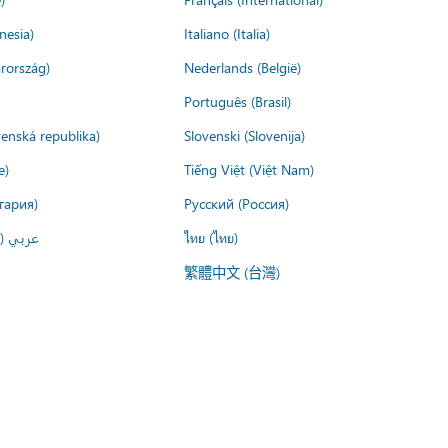
nesia)
Italiano (Italia)
rország)
Nederlands (België)
Português (Brasil)
venská republika)
Slovenski (Slovenija)
e)
Tiếng Việt (Việt Nam)
гария)
Русский (Россия)
عربي ()
ไทย (ไทย)
繁體中文 (台灣)