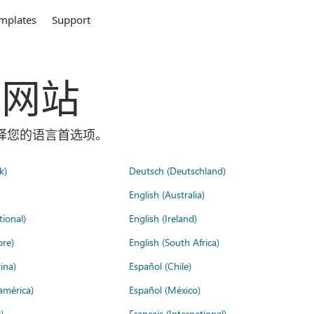
mplates
Support
全球网站
面选择您的语言首选项。
k)
Deutsch (Deutschland)
English (Australia)
tional)
English (Ireland)
ore)
English (South Africa)
ina)
Español (Chile)
américa)
Español (México)
)
Français (International)