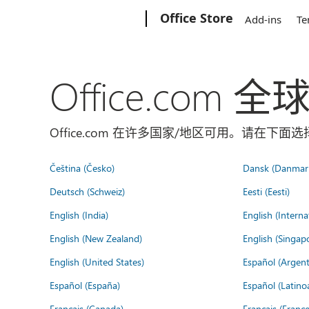
Microsoft
Office Store
Add-ins
Te
Office.com 
Office.com 在许多国家/地区可用。请在下
Čeština (Česko)
Dansk (Danmar
Deutsch (Schweiz)
Eesti (Eesti)
English (India)
English (Interna
English (New Zealand)
English (Singap
English (United States)
Español (Argent
Español (España)
Español (Latino
Français (Canada)
Français (France