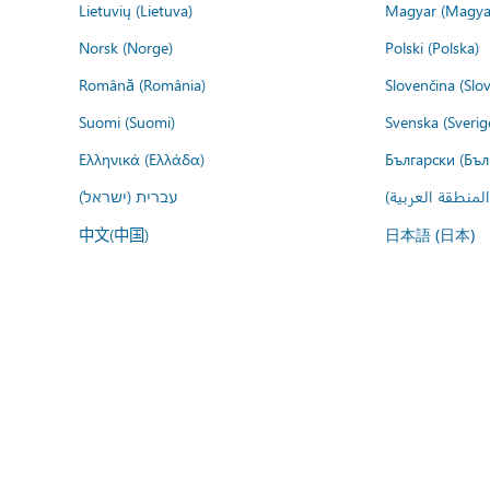
Lietuvių (Lietuva)
Magyar (Magya
Norsk (Norge)
Polski (Polska)
Română (România)
Slovenčina (Slo
Suomi (Suomi)
Svenska (Sverig
Ελληνικά (Ελλάδα)
Български (Бъл
المنطقة العربية
עברית (ישראל)
中文(中国)
日本語 (日本)