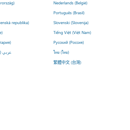
rország)
Nederlands (België)
Português (Brasil)
venská republika)
Slovenski (Slovenija)
e)
Tiếng Việt (Việt Nam)
гария)
Русский (Россия)
عربي ()
ไทย (ไทย)
繁體中文 (台灣)