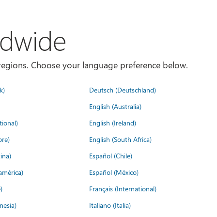
ldwide
es/regions. Choose your language preference below.
k)
Deutsch (Deutschland)
English (Australia)
tional)
English (Ireland)
ore)
English (South Africa)
ina)
Español (Chile)
américa)
Español (México)
)
Français (International)
nesia)
Italiano (Italia)