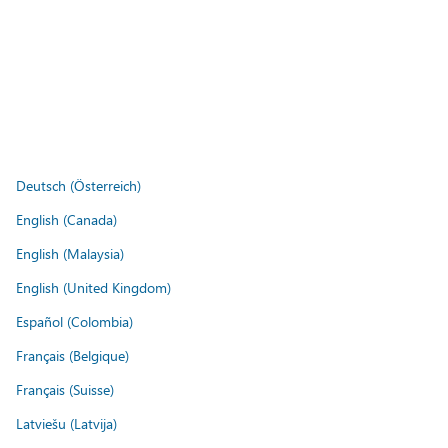
Deutsch (Österreich)
English (Canada)
English (Malaysia)
English (United Kingdom)
Español (Colombia)
Français (Belgique)
Français (Suisse)
Latviešu (Latvija)