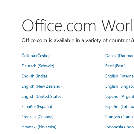
Office.com Wor
Office.com is available in a variety of countri
Čeština (Česko)
Dansk (Danmar
Deutsch (Schweiz)
Eesti (Eesti)
English (India)
English (Interna
English (New Zealand)
English (Singap
English (United States)
Español (Argent
Español (España)
Español (Latino
Français (Canada)
Français (France
Hrvatski (Hrvatska)
Indonesia (Indo