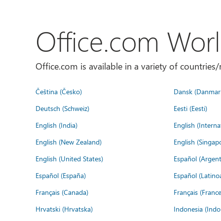
Office.com Wor
Office.com is available in a variety of countri
Čeština (Česko)
Dansk (Danmar
Deutsch (Schweiz)
Eesti (Eesti)
English (India)
English (Interna
English (New Zealand)
English (Singap
English (United States)
Español (Argent
Español (España)
Español (Latino
Français (Canada)
Français (France
Hrvatski (Hrvatska)
Indonesia (Indo