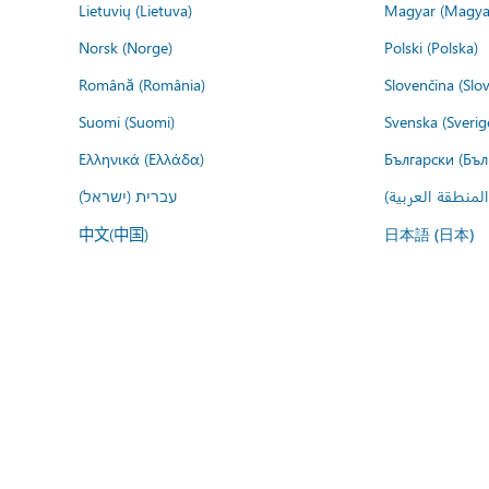
Lietuvių (Lietuva)
Magyar (Magya
Norsk (Norge)
Polski (Polska)
Română (România)
Slovenčina (Slo
Suomi (Suomi)
Svenska (Sverig
Ελληνικά (Ελλάδα)
Български (Бъл
المنطقة العربية
עברית (ישראל)
中文(中国)
日本語 (日本)