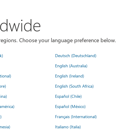
ldwide
es/regions. Choose your language preference below.
k)
Deutsch (Deutschland)
English (Australia)
tional)
English (Ireland)
ore)
English (South Africa)
ina)
Español (Chile)
américa)
Español (México)
)
Français (International)
nesia)
Italiano (Italia)