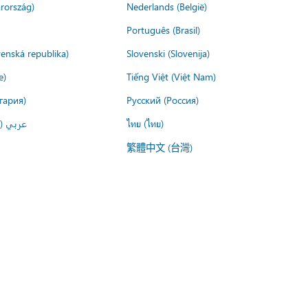
rország)
Nederlands (België)
Português (Brasil)
venská republika)
Slovenski (Slovenija)
e)
Tiếng Việt (Việt Nam)
гария)
Русский (Россия)
عربي ()
ไทย (ไทย)
繁體中文 (台灣)