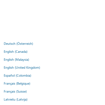
Deutsch (Österreich)
English (Canada)
English (Malaysia)
English (United Kingdom)
Español (Colombia)
Français (Belgique)
Français (Suisse)
Latviešu (Latvija)